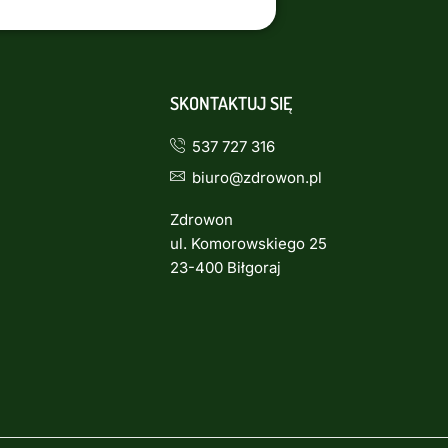
SKONTAKTUJ SIĘ
537 727 316
biuro@zdrowon.pl
Zdrowon
ul. Komorowskiego 25
23-400 Biłgoraj