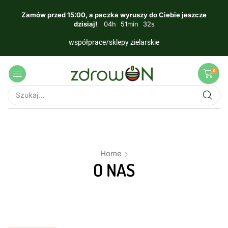
Zamów przed 15:00, a paczka wyruszy do Ciebie jeszcze
dzisiaj!
04
h
51
min
31
s
współprace/sklepy zielarskie
0
Home
O NAS