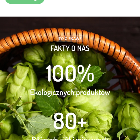
TO CIEKAWE
FAKTY O NAS
100
%
Ekologicznych produktów
80
+
Różnych ziół i mieszanek