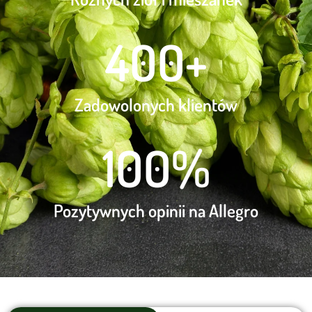
400
+
Zadowolonych klientów
100
%
Pozytywnych opinii na Allegro