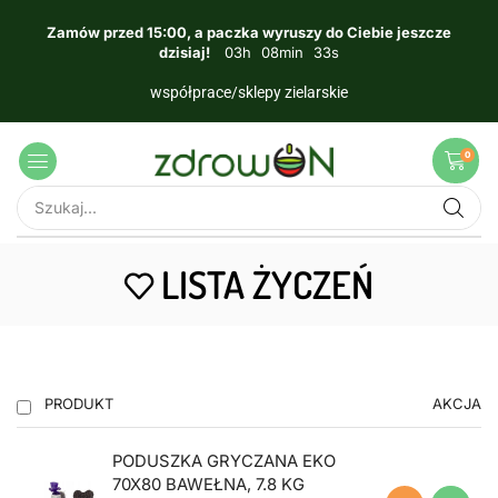
Zamów przed 15:00, a paczka wyruszy do Ciebie jeszcze
dzisiaj!
03
h
08
min
33
s
współprace/sklepy zielarskie
0
LISTA ŻYCZEŃ
PRODUKT
AKCJA
PODUSZKA GRYCZANA EKO
70X80 BAWEŁNA, 7.8 KG